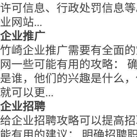
许可信息、行政处罚信息等
业网站...
企业推广
竹崎企业推广需要有全面的
网一些可能有用的攻略： 
是谁，他们的兴趣是什么，
就可以更...
企业招聘
给企业招聘攻略可以提高招
能有用的建议： 明确招聘